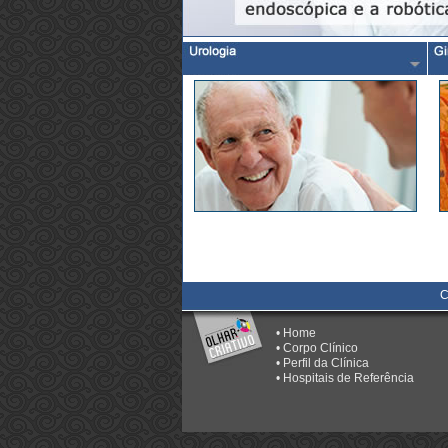
Aparelho Digestivo
rdiacas
C
•
Home
•
Corpo Clínico
•
Perfil da Clínica
•
Hospitais de Referência