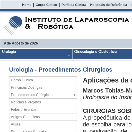
|
|
|
|
|
Home
Corpo Clínico
Perfil da Clínica
Hospitais de Referência
9 de Agosto de 2026
Urologia - Procedimentos Cirurgicos
Aplicações da 
Corpo Clínico
Principais Doenças
Marcos Tobias-M
Procedimentos Cirúrgicos
Urologista do Insti
Notícias e Projetos
Fotos e Eventos
CIRURGIAS SOB
A propedêutica do 
Artigos Científicos
de escolha para l
Aulas
a realização de
Preparo para Cirurgia