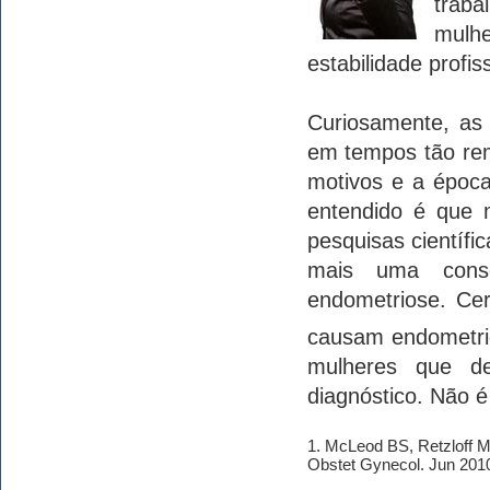
trab
mulh
estabilidade profiss
Curiosamente, as
em tempos tão rem
motivos e a époc
entendido é que m
pesquisas científi
mais uma cons
endometriose. Cer
causam endometr
mulheres que d
diagnóstico. Não é
1. McLeod BS, Retzloff MG
Obstet Gynecol. Jun 2010